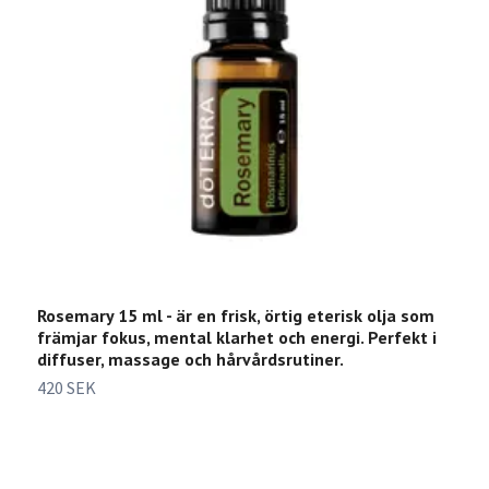
Rosemary 15 ml - är en frisk, örtig eterisk olja som
C
främjar fokus, mental klarhet och energi. Perfekt i
u
diffuser, massage och hårvårdsrutiner.
e
i
420 SEK
3