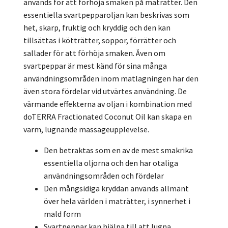
används för att förhöja smaken på maträtter. Den
essentiella svartpepparoljan kan beskrivas som
het, skarp, fruktig och kryddig och den kan
tillsättas i kötträtter, soppor, förrätter och
sallader för att förhöja smaken. Även om
svartpeppar är mest känd för sina många
användningsområden inom matlagningen har den
även stora fördelar vid utvärtes användning. De
värmande effekterna av oljan i kombination med
doTERRA Fractionated Coconut Oil kan skapa en
varm, lugnande massageupplevelse.
Den betraktas som en av de mest smakrika
essentiella oljorna och den har otaliga
användningsområden och fördelar
Den mångsidiga kryddan används allmänt
över hela världen i maträtter, i synnerhet i
mald form
Svartpeppar kan hjälpa till att lugna