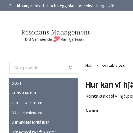
En stillsam, medveten och trygg plats för holistisk egenvård
Hem
Kontakta oss
Hur kan vi hj
START
KONSULTATION
Kontakta oss! Vi hjälper
Om Pär Wahlström
Namn
Några klienters ord
Den andliga förståelsen
Den personliga erfarenheten