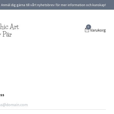
Anmäl dig gärna till vårt nyhetsbrev för mer information och kunskap!
0
Varukorg
ess