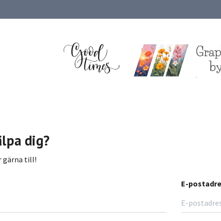
älpa dig?
 gärna till!
E-postadr