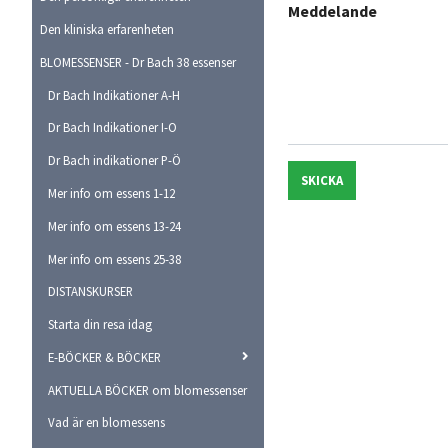
Meddelande
Den kliniska erfarenheten
BLOMESSENSER - Dr Bach 38 essenser
Dr Bach Indikationer A-H
Dr Bach Indikationer I-O
Dr Bach indikationer P-Ö
SKICKA
Mer info om essens 1-12
Mer info om essens 13-24
Mer info om essens 25-38
DISTANSKURSER
Starta din resa idag
E-BÖCKER & BÖCKER
AKTUELLA BÖCKER om blomessenser
Vad är en blomessens