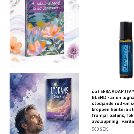
dōTERRA ADAPTIV
BLEND - är en lugn
stödjande roll-on 
kroppen hantera st
främjar balans, fok
avslappning i vard
563 SEK