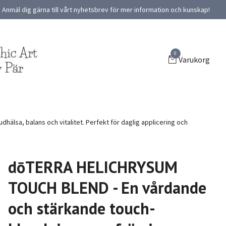
Anmäl dig gärna till vårt nyhetsbrev för mer information och kunskap!
0
Varukorg
sa, balans och vitalitet. Perfekt för daglig applicering och
dōTERRA HELICHRYSUM
TOUCH BLEND - En vårdande
och stärkande touch-