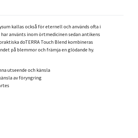
sum kallas också för eternell och används ofta i
m har använts inom örtmedicinen sedan antikens
 I praktiska doTERRA Touch Blend kombineras
endet på blemmor och främja en glödande hy.
änna utseende och känsla
känsla av föryngring
ärtes