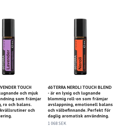
AVENDER TOUCH
dōTERRA NEROLI TOUCH BLEND
 lugnande och mjuk
- är en lyxig och lugnande
andning som främjar
blommig roll-on som främjar
, ro och balans.
avslappning, emotionell balans
 kvällsrutiner och
och välbefinnande. Perfekt för
ering.
daglig aromatisk användning.
1 068 SEK