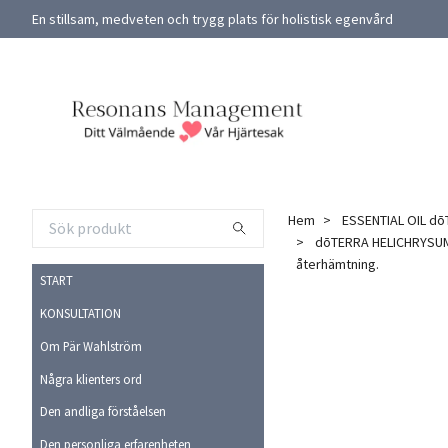
En stillsam, medveten och trygg plats för holistisk egenvård
Hem
ESSENTIAL OIL d
dōTERRA HELICHRYSUM T
återhämtning.
START
KONSULTATION
Om Pär Wahlström
Några klienters ord
Den andliga förståelsen
Den personliga erfarenheten