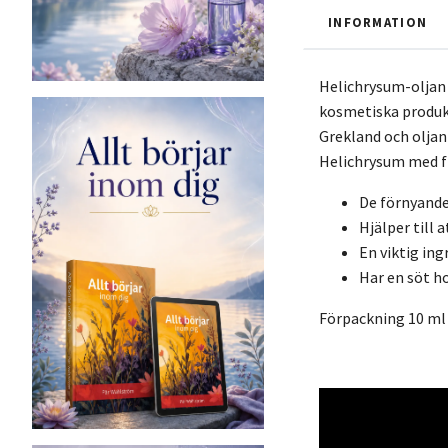
INFORMATION
Helichrysum-oljan 
kosmetiska produkt
Grekland och oljan
Helichrysum med fr
De förnyande
Hjälper till
En viktig in
Har en söt h
Förpackning 10 ml 