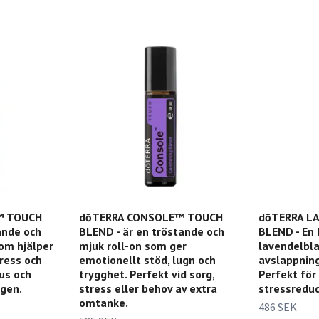
™ TOUCH
dōTERRA CONSOLE™ TOUCH
dōTERRA L
ande och
BLEND - är en tröstande och
BLEND - En
som hjälper
mjuk roll-on som ger
lavendelbl
ress och
emotionellt stöd, lugn och
avslappning
us och
trygghet. Perfekt vid sorg,
Perfekt för
agen.
stress eller behov av extra
stressreduc
omtanke.
486 SEK