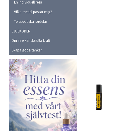
En individuell resa
Vilka medel passar mig?
Terapeutiska fördelar
LJUSKODEN
Din inre kärleksfulla kraft
Skapa goda tankar