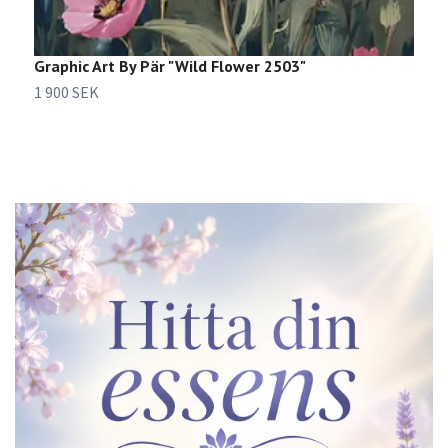
Graphic Art By Pär "Wild Flower 2503"
G
1 900 SEK
2