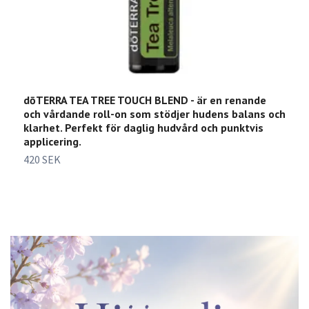
dōTERRA TEA TREE TOUCH BLEND - är en renande
d
och vårdande roll-on som stödjer hudens balans och
o
klarhet. Perfekt för daglig hudvård och punktvis
s
applicering.
a
420 SEK
4