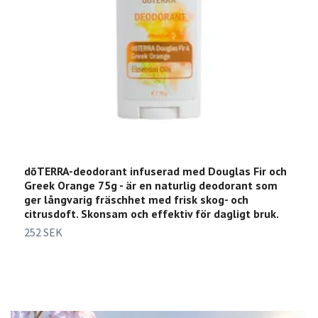
dōTERRA-deodorant infuserad med Douglas Fir och
E
Greek Orange 75g - är en naturlig deodorant som
k
ger långvarig fräschhet med frisk skog- och
h
citrusdoft. Skonsam och effektiv för dagligt bruk.
4
252 SEK