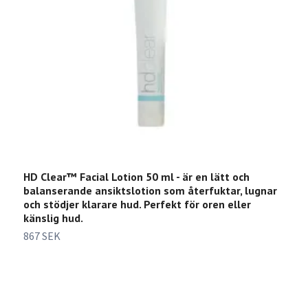
HD Clear™ Facial Lotion 50 ml - är en lätt och
d
balanserande ansiktslotion som återfuktar, lugnar
b
och stödjer klarare hud. Perfekt för oren eller
4
känslig hud.
867 SEK