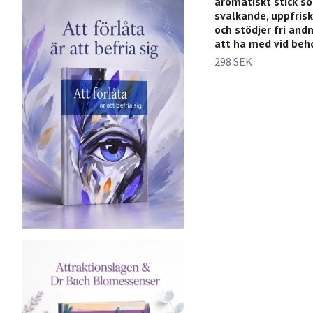
aromatiskt stick s
svalkande, uppfris
och stödjer fri and
att ha med vid beh
298 SEK