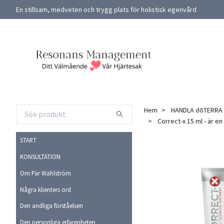
En stillsam, medveten och trygg plats för holistisk egenvård
Hem
HANDLA dōTERRA
Correct-x 15 ml - är en
START
KONSULTATION
Om Pär Wahlström
Några klienters ord
Den andliga förståelsen
Den personliga erfarenheten