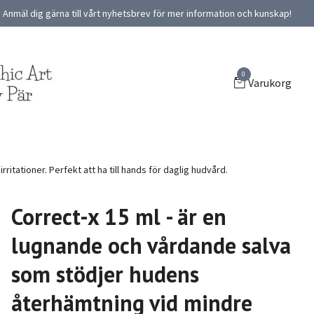
Anmäl dig gärna till vårt nyhetsbrev för mer information och kunskap!
0
Varukorg
itationer. Perfekt att ha till hands för daglig hudvård.
Correct-x 15 ml - är en
lugnande och vårdande salva
som stödjer hudens
återhämtning vid mindre