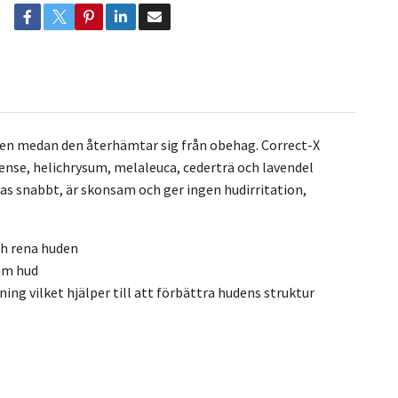
n ren medan den återhämtar sig från obehag. Correct-X
ense, helichrysum, melaleuca, cederträ och lavendel
as snabbt, är skonsam och ger ingen hudirritation,
ch rena huden
sam hud
ing vilket hjälper till att förbättra hudens struktur