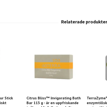
r Stick
Citrus Bliss™ Invigorating Bath
TerraZyme™ 
tiskt
Bar 113 g - är en uppfriskande
enzymtillsk