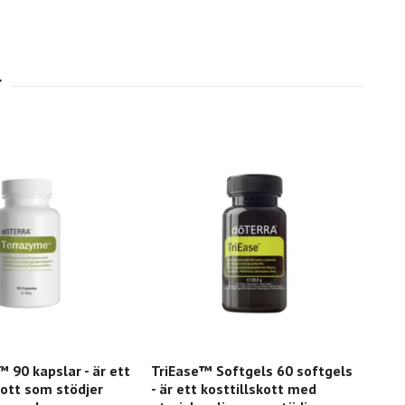
90 kapslar - är ett
TriEase™ Softgels 60 softgels
ott som stödjer
- är ett kosttillskott med