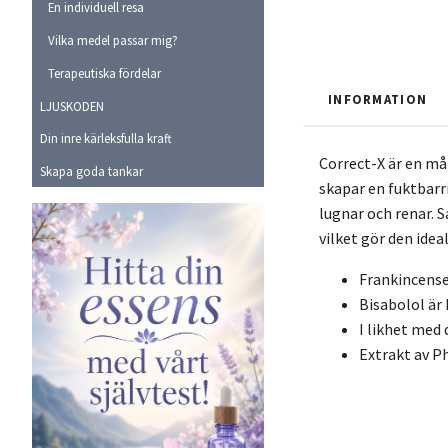
En individuell resa
Vilka medel passar mig?
Terapeutiska fördelar
INFORMATION
LJUSKODEN
Din inre kärleksfulla kraft
Correct-X är en må
Skapa goda tankar
skapar en fuktbarr
lugnar och renar. 
vilket gör den ideal
Frankincense
Bisabolol är
I likhet med 
Extrakt av P