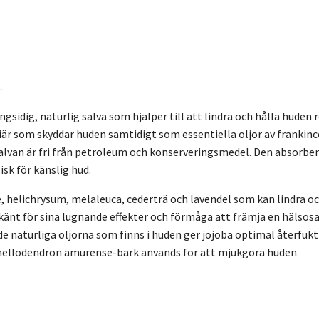
ngsidig, naturlig salva som hjälper till att lindra och hålla hude
iär som skyddar huden samtidigt som essentiella oljor av frankinc
Salvan är fri från petroleum och konserveringsmedel. Den absorber
isk för känslig hud.
, helichrysum, melaleuca, cederträ och lavendel som kan lindra o
 känt för sina lugnande effekter och förmåga att främja en hälso
de naturliga oljorna som finns i huden ger jojoba optimal återfuktn
hellodendron amurense-bark används för att mjukgöra huden