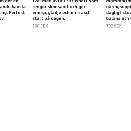
om ger en
tvål med livfull citrusdoft som
matsmältni
kande känsla
rengör skonsamt och ger
näringsupp
ning. Perfekt
energi, glädje och en fräsch
dagligt stö
ov.
start på dagen.
balans och
168 SEK
792 SEK