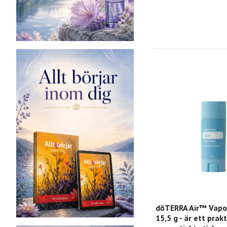
dōTERRA Air™ Vapou
15,5 g - är ett prak