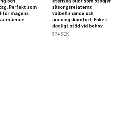
ng och
eteriska oljor som stödjer
tag. Perfekt som
säsongsrelaterat
d för magens
välbefinnande och
 välmående.
andningskomfort. Enkelt
dagligt stöd vid behov.
574 SEK