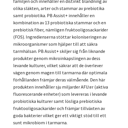
familjen och innehåller en distinkt blandning av
olika släkten, arter och stammar av prebiotika
samt probiotika. PB Assist+ innehåller en
kombination av 13 probiotiska stammar och en
prebiotisk fiber, nämligen fruktooligosackarider
(FOS). Ingredienserna stöttar koloniseringen av
mikroorganismer som hjälper till att säkra
tarmhälsan. PB Assist+ skiljer sig från liknande
produkter genom mikroinkapslingen av dess
levande kulturer, vilket säkrar att de överlever
vägen genom magen till tarmarna där optimala
förhållanden främjar deras välmående. Den här
produkten innehåller sju miljarder AFU:er (aktiva
fluorescerande enheter) som levereras i levande
probiotiska kulturer samt lösliga prebiotiska
fruktooligosackarider och främjar tillväxten av
goda bakterier vilket ger ett viktigt stöd till ett
sunt mikrobiom i tarmarna.