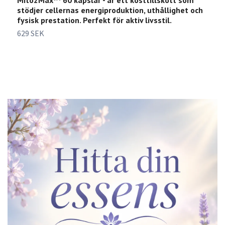
Mito2Max™ 60 kapslar - är ett kosttillskott som
E
stödjer cellernas energiproduktion, uthållighet och
k
fysisk prestation. Perfekt för aktiv livsstil.
h
629 SEK
4