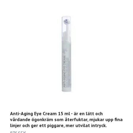
Anti-Aging Eye Cream 15 ml - är en lätt och
M
vårdande ögonkräm som återfuktar, mjukar upp fina
å
linjer och ger ett piggare, mer utvilat intryck.
h
a