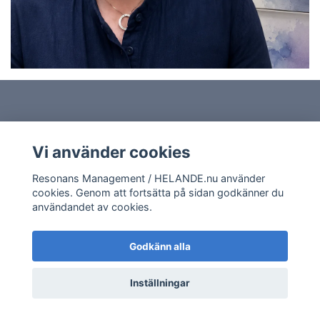
Vi använder cookies
Kvalitet och omtanke
Resonans Management / HELANDE.nu använder
Kundtjänst
cookies. Genom att fortsätta på sidan godkänner du
användandet av cookies.
Mer information
Godkänn alla
Sociala medier
Inställningar