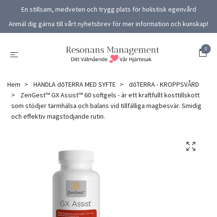
En stillsam, medveten och trygg plats för holistisk egenvård
Anmäl dig gärna till vårt nyhetsbrev för mer information och kunskap!
0
Hem
HANDLA dōTERRA MED SYFTE
dōTERRA - KROPPSVÅRD
ZenGest™ GX Assist™ 60 softgels - är ett kraftfullt kosttillskott
som stödjer tarmhälsa och balans vid tillfälliga magbesvär. Smidig
och effektiv magstödjande rutin.