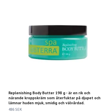
Replenishing Body Butter 198 g - är en rik och
d
närande kroppskräm som återfuktar på djupet och
o
lämnar huden mjuk, smidig och välvårdad.
s
v
486 SEK