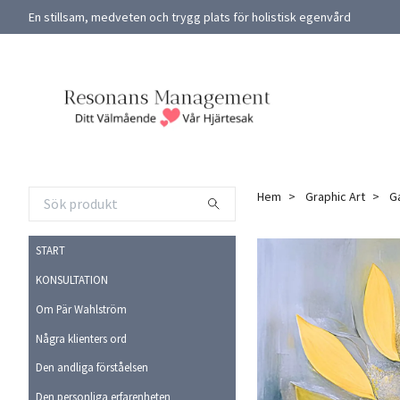
En stillsam, medveten och trygg plats för holistisk egenvård
Hem
Graphic Art
G
START
KONSULTATION
Om Pär Wahlström
Några klienters ord
Den andliga förståelsen
Den personliga erfarenheten