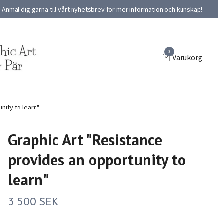
Anmäl dig gärna till vårt nyhetsbrev för mer information och kunskap!
0
Varukorg
nity to learn"
Graphic Art "Resistance
provides an opportunity to
learn"
3 500 SEK