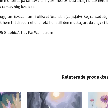
n monteras på ram av trä. Tryckt med UV-beständigt bläck helt f
ru ram av hög kvalitet.
ggram (svävar ram) i olika utföranden (välj själv). Begränsad utgå
t hem till din dörr eller direkt hem till den mottagare du anger i 
25 Graphic Art by Pär Wahlström