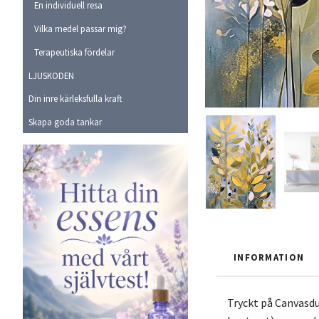
En individuell resa
Vilka medel passar mig?
Terapeutiska fördelar
LJUSKODEN
Din inre kärleksfulla kraft
Skapa goda tankar
INFORMATION
Tryckt på Canvasdu