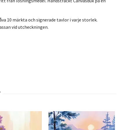
ritt från lösningsmedel. Handsträckt Canvasduk på en
va 10 märkta och signerade tavlor i varje storlek.
kassan vid utcheckningen.