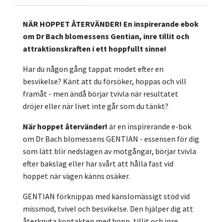
NÄR HOPPET ÅTERVÄNDER! En inspirerande ebok
om Dr Bach blomessens Gentian, inre tillit och
attraktionskraften i ett hoppfullt sinne!
Har du någon gång tappat modet efter en
besvikelse? Känt att du försöker, hoppas och vill
framåt - men ändå börjar tvivla när resultatet
dröjer eller när livet inte går som du tänkt?
När hoppet återvänder!
är en inspirerande e-bok
om Dr Bach blomessens GENTIAN - essensen för dig
som lätt blir nedslagen av motgångar, börjar tvivla
efter bakslag eller har svårt att hålla fast vid
hoppet när vägen känns osäker.
GENTIAN förknippas med känslomässigt stöd vid
missmod, tvivel och besvikelse. Den hjälper dig att
återknyta kontakten med hopp, tillit och inre