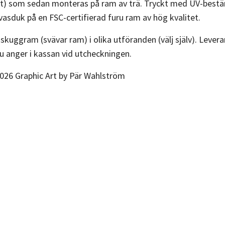
) som sedan monteras på ram av trä. Tryckt med UV-beständi
asduk på en FSC-certifierad furu ram av hög kvalitet.
kuggram (svävar ram) i olika utföranden (välj själv). Leverans
 anger i kassan vid utcheckningen.
026 Graphic Art by Pär Wahlström