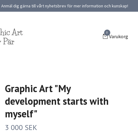
Anmäl dig gärna till vårt nyhetsbrev för mer information och kunskap!
0
Varukorg
Graphic Art "My
development starts with
myself"
3 000 SEK