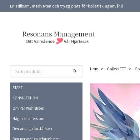
En stillsam, medveten och trygg plats för holistisk egenvård
Hem
Galleri ETT
Gra
START
KONSULTATION
Om Pär Wahlström
Några klienters ord
Den andliga förståelsen
Den personliga erfarenheten