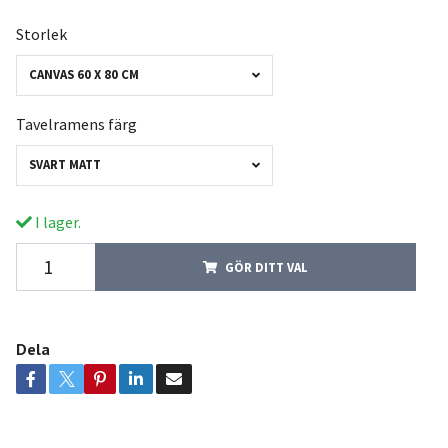
Storlek
CANVAS 60 X 80 CM
Tavelramens färg
SVART MATT
I lager.
GÖR DITT VAL
Dela