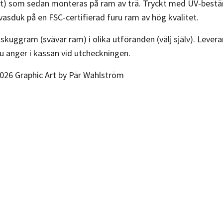
) som sedan monteras på ram av trä. Tryckt med UV-beständi
asduk på en FSC-certifierad furu ram av hög kvalitet.
kuggram (svävar ram) i olika utföranden (välj själv). Leverans
 anger i kassan vid utcheckningen.
026 Graphic Art by Pär Wahlström