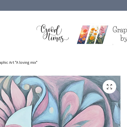
phic Art "A loving mix"