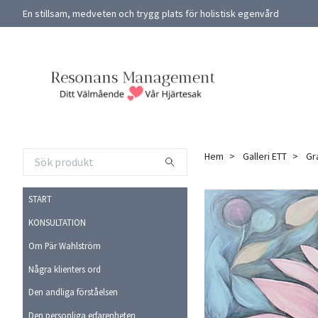
En stillsam, medveten och trygg plats för holistisk egenvård
Hem
Galleri ETT
Gra
START
KONSULTATION
Om Pär Wahlström
Några klienters ord
Den andliga förståelsen
Den personliga erfarenheten