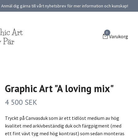
Anmäl dig gärna till vårt nyhetsbrev för mer information och kunskap!
0
Varukorg
Graphic Art "A loving mix"
4 500 SEK
Tryckt på Canvasduk som är ett tidlöst medium av hög
kvalitet med arkivbeständig duk och färgpigment (med
ett fint vävt tyg med hög kontrast) som sedan monteras