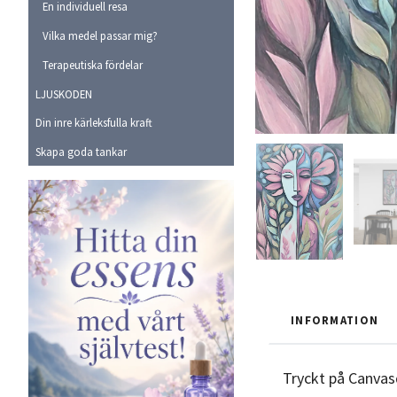
En individuell resa
Vilka medel passar mig?
Terapeutiska fördelar
LJUSKODEN
Din inre kärleksfulla kraft
Skapa goda tankar
INFORMATION
Tryckt på Canvas