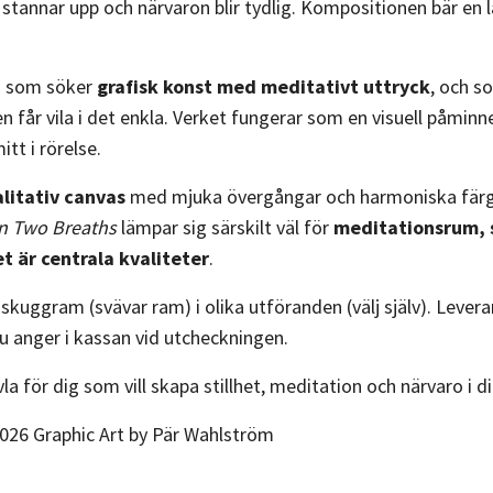
t stannar upp och närvaron blir tydlig. Kompositionen bär en 
g som söker
grafisk konst med meditativt uttryck
, och s
år vila i det enkla. Verket fungerar som en visuell påminnels
tt i rörelse.
litativ canvas
med mjuka övergångar och harmoniska färgt
en Two Breaths
lämpar sig särskilt väl för
meditationsrum, 
et är centrala kvaliteter
.
kuggram (svävar ram) i olika utföranden (välj själv). Leverans
 anger i kassan vid utcheckningen.
vla för dig som vill skapa stillhet, meditation och närvaro i d
026 Graphic Art by Pär Wahlström