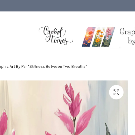
phic Art By Pär "Stillness Between Two Breaths"