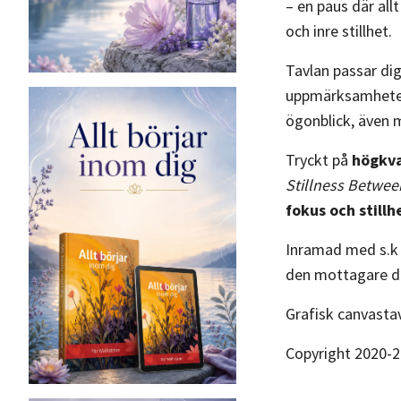
– en paus där all
och inre stillhet.
Tavlan passar di
uppmärksamheten f
ögonblick, även mi
Tryckt på
högkva
Stillness Betwe
fokus och stillh
Inramad med s.k s
den mottagare du
Grafisk canvas­ta
Copyright 2020-2