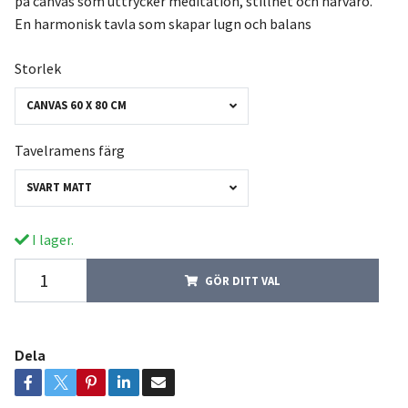
på canvas som uttrycker meditation, stillhet och närvaro.
En harmonisk tavla som skapar lugn och balans
Storlek
CANVAS 60 X 80 CM
Tavelramens färg
SVART MATT
I lager.
GÖR DITT VAL
Dela