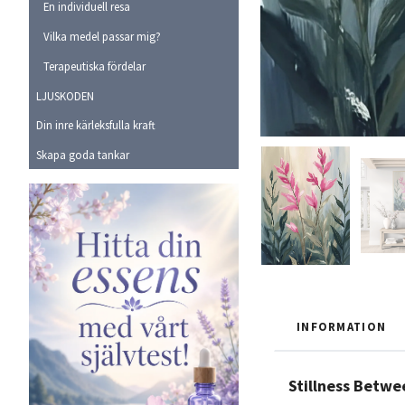
En individuell resa
Vilka medel passar mig?
Terapeutiska fördelar
LJUSKODEN
Din inre kärleksfulla kraft
Skapa goda tankar
INFORMATION
Stillness Betw