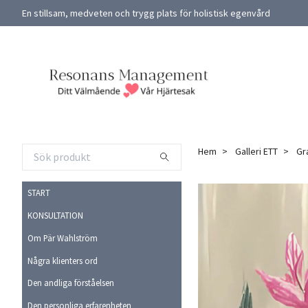
En stillsam, medveten och trygg plats för holistisk egenvård
Hem
Galleri ETT
Gra
START
KONSULTATION
Om Pär Wahlström
Några klienters ord
Den andliga förståelsen
Den personliga erfarenheten