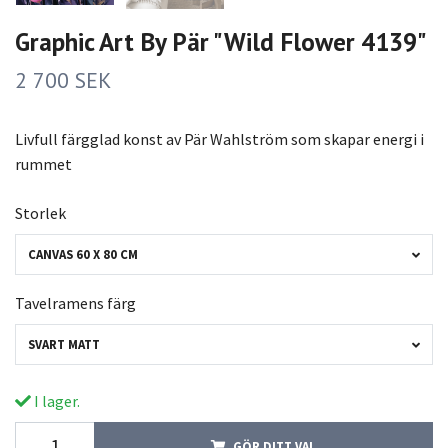
Graphic Art By Pär "Wild Flower 4139"
2 700 SEK
Livfull färgglad konst av Pär Wahlström som skapar energi i
rummet
Storlek
CANVAS 60 X 80 CM
Tavelramens färg
SVART MATT
I lager.
GÖR DITT VAL