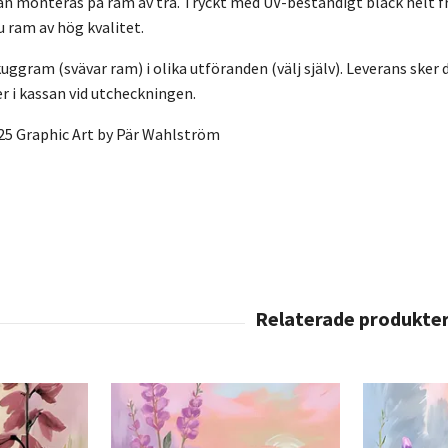
n monteras på ram av trä. Tryckt med UV-beständigt bläck helt f
u ram av hög kvalitet.
ggram (svävar ram) i olika utföranden (välj själv). Leverans sker di
 i kassan vid utcheckningen.
25 Graphic Art by Pär Wahlström