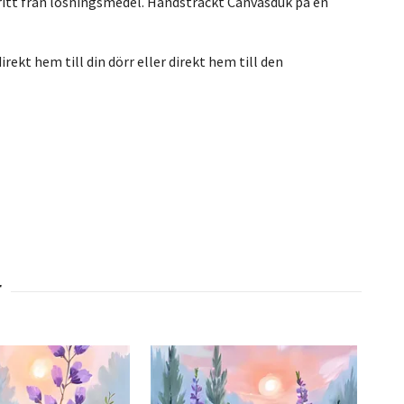
ritt från lösningsmedel. Handsträckt Canvasduk på en
rekt hem till din dörr eller direkt hem till den