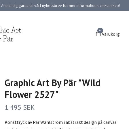
Anmäl dig gärna till vårt nyhetsbrev för mer information och kunskap!
0
Varukorg
Graphic Art By Pär "Wild
Flower 2527"
1 495 SEK
Konsttryck av Pär Wahlström i abstrakt design på canvas