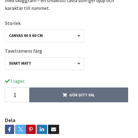
med skuggram – en smakfull tavla som ger djup och
karaktär till rummet.
Storlek
CANVAS 40 X 60 CM
Tavelramens färg
SVART MATT
I lager.
GÖR DITT VAL
Dela