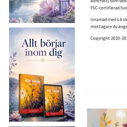
kontrast) som seda
FSC-certifierad fur
Inramad med s.k sku
mottagare du anger
Copyright 2020-20