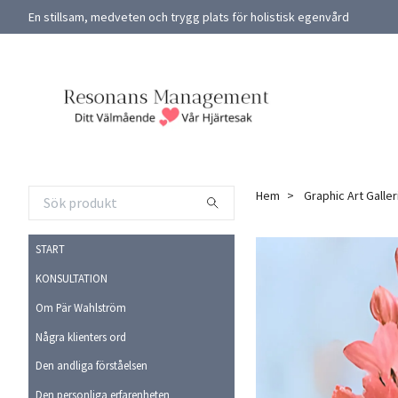
En stillsam, medveten och trygg plats för holistisk egenvård
Hem
Graphic Art Galler
START
KONSULTATION
Om Pär Wahlström
Några klienters ord
Den andliga förståelsen
Den personliga erfarenheten