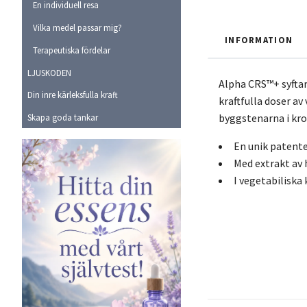
En individuell resa
Vilka medel passar mig?
INFORMATION
Terapeutiska fördelar
LJUSKODEN
Alpha CRS™+ syftar
Din inre kärleksfulla kraft
kraftfulla doser av
byggstenarna i krop
Skapa goda tankar
En unik patente
Med extrakt av 
I vegetabiliska 