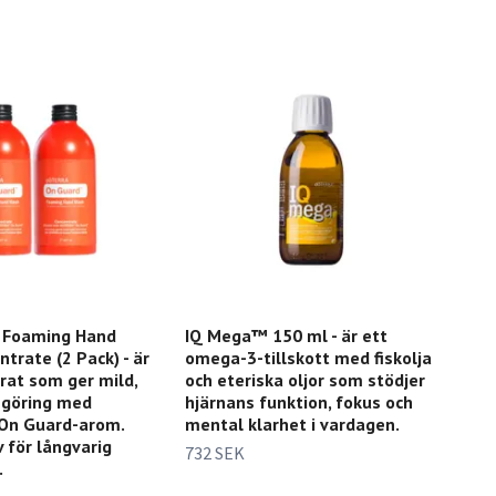
 Foaming Hand
IQ Mega™ 150 ml - är ett
trate (2 Pack) - är
omega-3-tillskott med fiskolja
rat som ger mild,
och eteriska oljor som stödjer
ngöring med
hjärnans funktion, fokus och
On Guard-arom.
mental klarhet i vardagen.
v för långvarig
732 SEK
.