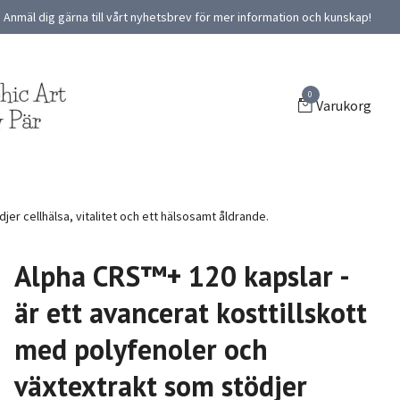
Anmäl dig gärna till vårt nyhetsbrev för mer information och kunskap!
0
Varukorg
er cellhälsa, vitalitet och ett hälsosamt åldrande.
Alpha CRS™+ 120 kapslar -
är ett avancerat kosttillskott
med polyfenoler och
växtextrakt som stödjer