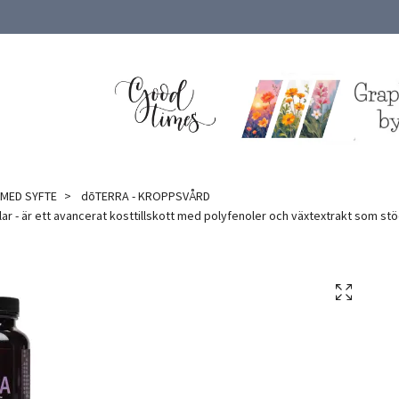
 MED SYFTE
dōTERRA - KROPPSVÅRD
r - är ett avancerat kosttillskott med polyfenoler och växtextrakt som stödj