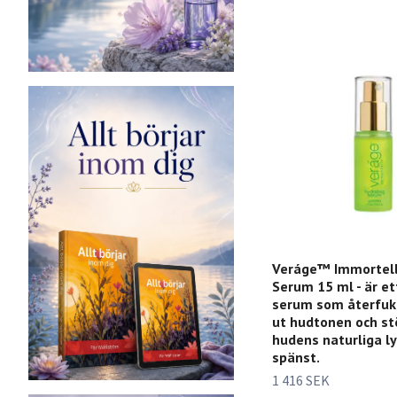
Veráge™ Immortell
Serum 15 ml - är et
serum som återfukt
ut hudtonen och st
hudens naturliga ly
spänst.
1 416 SEK