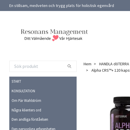
En stillsam, medveten och trygg plats för holistisk egenvård
Hem
HANDLA dōTERRA
Alpha CRS™+ 120 kapsla
START
KONSULTATION
Om Pär Wahlström
Några klienters ord
Den andliga förståelsen
Den personliga erfarenheten