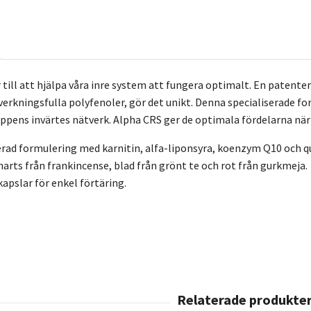
 till att hjälpa våra inre system att fungera optimalt. En patente
 verkningsfulla polyfenoler, gör det unikt. Denna specialiserade f
pens invärtes nätverk. Alpha CRS ger de optimala fördelarna när vi
rad formulering med karnitin, alfa-liponsyra, koenzym Q10 och q
harts från frankincense, blad från grönt te och rot från gurkmeja.
kapslar för enkel förtäring.