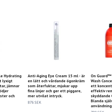
e Hydrating
Anti-Aging Eye Cream 15 ml - är
On Guard™
t lyxigt
en lätt och vårdande ögonkräm
Wash Concen
ar, jämnar
som återfuktar, mjukar upp
ett koncent
ödjer
fina linjer och ger ett piggare,
effektiv re
ster och
mer utvilat intryck.
skyddande 
Blanda själ
876 SEK
användning