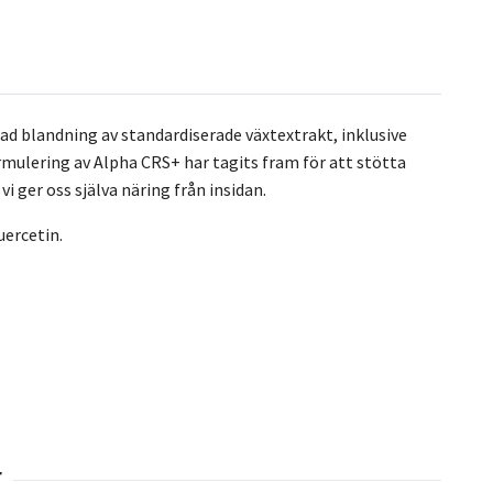
rad blandning av standardiserade växtextrakt, inklusive
ormulering av Alpha CRS+ har tagits fram för att stötta
 ger oss själva näring från insidan.
uercetin.