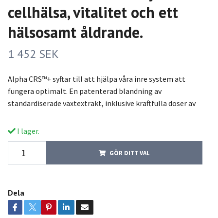
cellhälsa, vitalitet och ett
hälsosamt åldrande.
1 452 SEK
Alpha CRS™+ syftar till att hjälpa våra inre system att
fungera optimalt. En patenterad blandning av
standardiserade växtextrakt, inklusive kraftfulla doser av
I lager.
GÖR DITT VAL
Dela