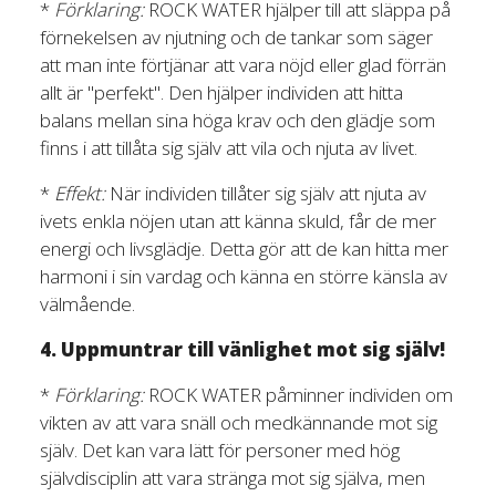
*
Förklaring:
ROCK WATER hjälper till att släppa på
förnekelsen av njutning och de tankar som säger
att man inte förtjänar att vara nöjd eller glad förrän
allt är "perfekt". Den hjälper individen att hitta
balans mellan sina höga krav och den glädje som
finns i att tillåta sig själv att vila och njuta av livet.
*
Effekt:
När individen tillåter sig själv att njuta av
ivets enkla nöjen utan att känna skuld, får de mer
energi och livsglädje. Detta gör att de kan hitta mer
harmoni i sin vardag och känna en större känsla av
välmående.
4. Uppmuntrar till vänlighet mot sig själv!
*
Förklaring:
ROCK WATER påminner individen om
vikten av att vara snäll och medkännande mot sig
själv. Det kan vara lätt för personer med hög
självdisciplin att vara stränga mot sig själva, men