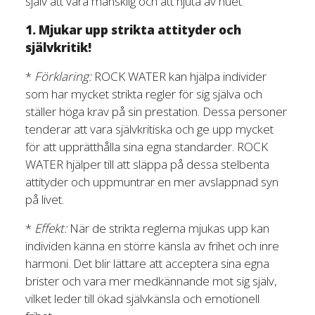
själv att vara mänsklig och att njuta av nuet.
1. Mjukar upp strikta attityder och
självkritik!
*
Förklaring:
ROCK WATER kan hjälpa individer
som har mycket strikta regler för sig själva och
ställer höga krav på sin prestation. Dessa personer
tenderar att vara självkritiska och ge upp mycket
för att upprätthålla sina egna standarder. ROCK
WATER hjälper till att släppa på dessa stelbenta
attityder och uppmuntrar en mer avslappnad syn
på livet.
*
Effekt:
När de strikta reglerna mjukas upp kan
individen känna en större känsla av frihet och inre
harmoni. Det blir lättare att acceptera sina egna
brister och vara mer medkännande mot sig själv,
vilket leder till ökad självkänsla och emotionell