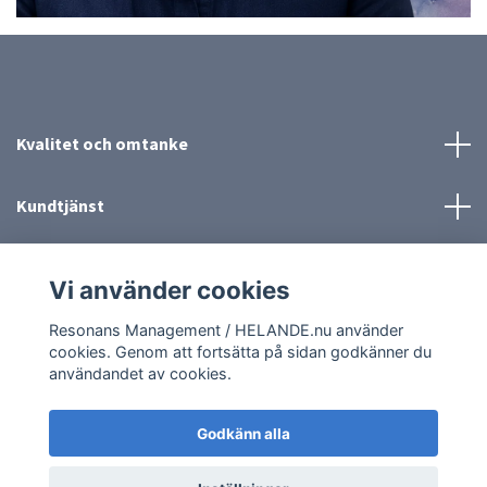
Kvalitet och omtanke
Kundtjänst
Mer information
Vi använder cookies
Sociala medier
Resonans Management / HELANDE.nu använder
cookies. Genom att fortsätta på sidan godkänner du
användandet av cookies.
Godkänn alla
© 2026 Resonans Management