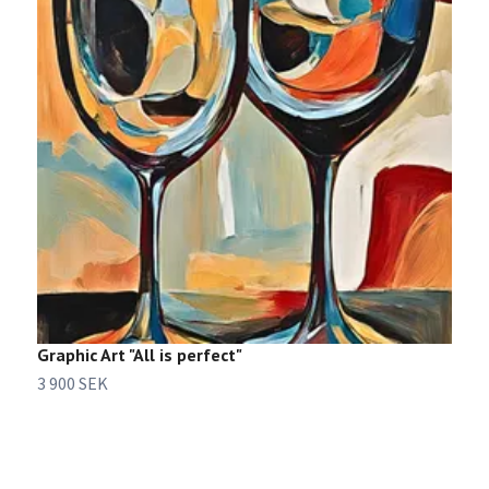
Graphic Art "All is perfect"
G
3 900 SEK
2