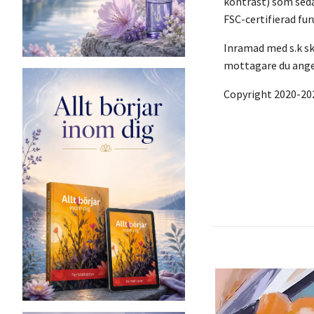
kontrast) som seda
FSC-certifierad fu
Inramad med s.k sku
mottagare du anger
Copyright 2020-20