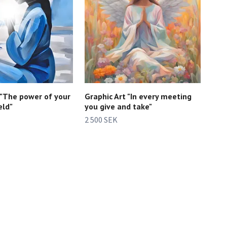
 "The power of your
Graphic Art "In every meeting
eld"
you give and take"
2 500 SEK