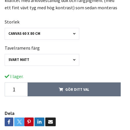
kvalitet med arkivbeständig duk och färgpigment (med
ett fint vävt tyg med hög kontrast) som sedan monteras
Storlek
CANVAS 60 X 80 CM
Tavelramens färg
SVART MATT
I lager.
GÖR DITT VAL
Dela