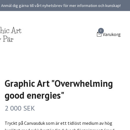
Anmäl dig gärna till vårt nyhetsbrev för mer information och kunskap!
0
Varukorg
Graphic Art "Overwhelming
good energies"
2 000 SEK
Tryckt på Canvasduk som är ett tidlöst medium av hög