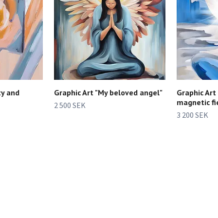
ty and
Graphic Art "My beloved angel"
Graphic Art
magnetic fi
2 500 SEK
3 200 SEK