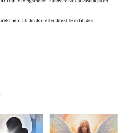
ritt från lösningsmedel. Handsträckt Canvasduk på en
rekt hem till din dörr eller direkt hem till den