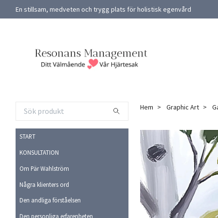
En stillsam, medveten och trygg plats för holistisk egenvård
Hem
Graphic Art
Ga
START
KONSULTATION
Om Pär Wahlström
Några klienters ord
Den andliga förståelsen
Den personliga erfarenheten