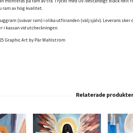
n monteras på ram av trä. Tryckt med UV-beständigt bläck helt f
ru ram av hög kvalitet.
ggram (svävar ram) i olika utföranden (välj själv). Leverans sker di
 i kassan vid utcheckningen.
25 Graphic Art by Pär Wahlström