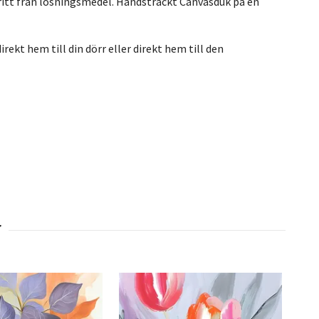
ritt från lösningsmedel. Handsträckt Canvasduk på en
rekt hem till din dörr eller direkt hem till den