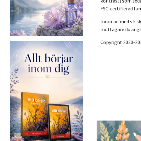
kontrast) som seda
FSC-certifierad fu
Inramad med s.k sku
mottagare du anger
Copyright 2020-20