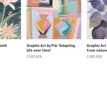
 with
Graphic Art by Pär "Adapting
Graphic Art
life over time"
from natur
2 500 SEK
2 200 SEK