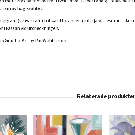
n monteras på ram av trä. Tryckt med UV-beständigt bläck helt f
ru ram av hög kvalitet.
ggram (svävar ram) i olika utföranden (välj själv). Leverans sker di
 i kassan vid utcheckningen.
25 Graphic Art by Pär Wahlström