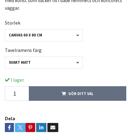
med konst som väcker liv i både hemmets och kontorets
väggar.
Storlek
CANVAS 60 X 80 CM
Tavelramens färg
SVART MATT
I lager.
GÖR DITT VAL
Dela