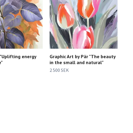
 "Uplifting energy
Graphic Art by Pär "The beauty
e"
in the small and natural"
2 500 SEK