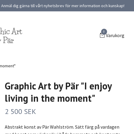
Anmäl dig gärna till vårt nyhetsbrev för mer information och kunskap!
0
Varukorg
e moment"
Graphic Art by Pär "I enjoy
living in the moment"
2 500 SEK
Abstrakt konst av Pär Wahlström. Sätt färg på vardagen