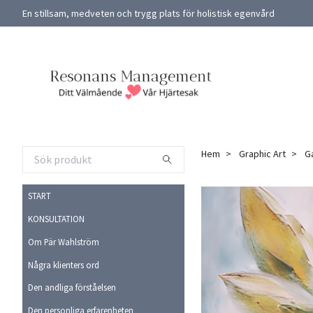
En stillsam, medveten och trygg plats för holistisk egenvård
Hem
Graphic Art
G
START
KONSULTATION
Om Pär Wahlström
Några klienters ord
Den andliga förståelsen
Den personliga erfarenheten