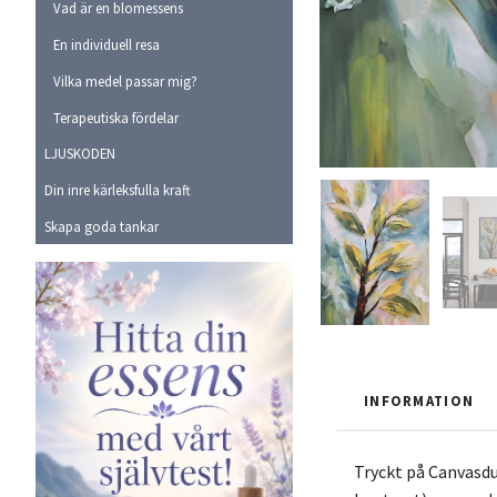
Vad är en blomessens
En individuell resa
Vilka medel passar mig?
Terapeutiska fördelar
LJUSKODEN
Din inre kärleksfulla kraft
Skapa goda tankar
INFORMATION
Tryckt på Canvasdu