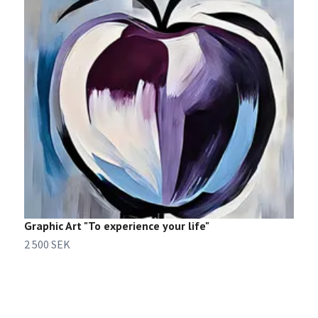
Graphic Art "To experience your life"
G
2 500 SEK
2