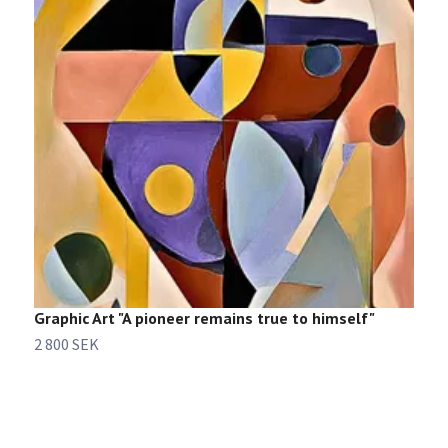
Graphic Art "A pioneer remains true to himself"
G
2 800 SEK
2