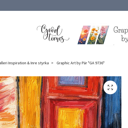
lleri Inspiration & Inre styrka
Graphic Art by Pär "GA 9736"