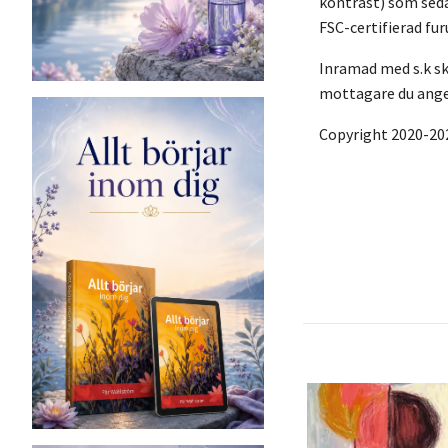
kontrast) som seda
FSC-certifierad fu
Inramad med s.k sku
mottagare du anger
Copyright 2020-20