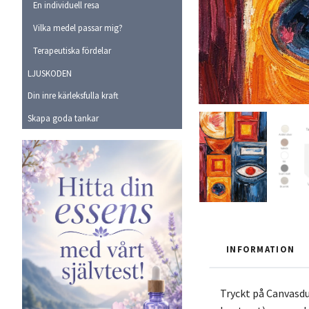
En individuell resa
Vilka medel passar mig?
Terapeutiska fördelar
LJUSKODEN
Din inre kärleksfulla kraft
Skapa goda tankar
INFORMATION
Tryckt på Canvasdu