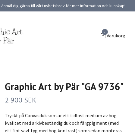
Anmäl dig gärna till vårt nyhetsbrev för mer information och kunskap!
0
Varukorg
Graphic Art by Pär "GA 9736"
2 900 SEK
Tryckt på Canvasduk som är ett tidlöst medium av hög
kvalitet med arkivbeständig duk och färgpigment (med
ett fint vävt tyg med hög kontrast) som sedan monteras