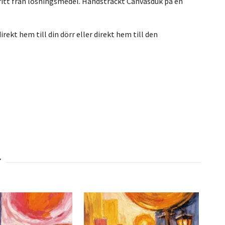
ritt från lösningsmedel. Handsträckt Canvasduk på en
rekt hem till din dörr eller direkt hem till den