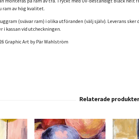
n monteras på ram av trä. Tryckt med UV-beständigt bläck helt f
ru ram av hög kvalitet.
ggram (svävar ram) i olika utföranden (välj själv). Leverans sker di
 i kassan vid utcheckningen.
26 Graphic Art by Pär Wahlström