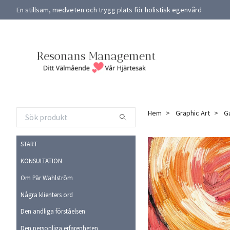
En stillsam, medveten och trygg plats för holistisk egenvård
Hem
Graphic Art
Ga
START
KONSULTATION
Om Pär Wahlström
Några klienters ord
Den andliga förståelsen
Den personliga erfarenheten