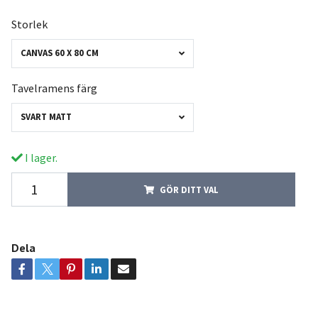
Storlek
CANVAS 60 X 80 CM
Tavelramens färg
SVART MATT
I lager.
GÖR DITT VAL
Dela