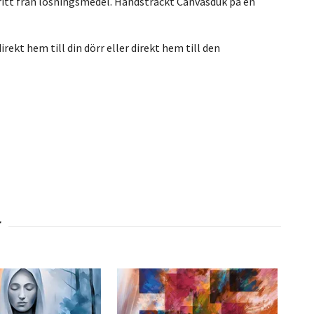
ritt från lösningsmedel. Handsträckt Canvasduk på en
rekt hem till din dörr eller direkt hem till den