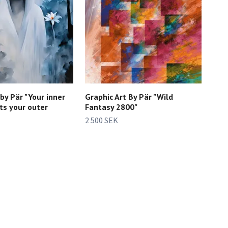
 by Pär "Your inner
Graphic Art By Pär "Wild
ts your outer
Fantasy 2800"
2 500 SEK