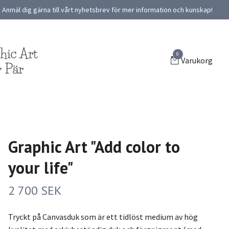
Anmäl dig gärna till vårt nyhetsbrev för mer information och kunskap!
0
Varukorg
Graphic Art "Add color to
your life"
2 700 SEK
Tryckt på Canvasduk som är ett tidlöst medium av hög