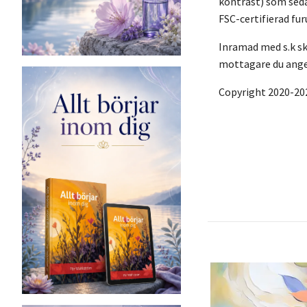
kontrast) som seda
FSC-certifierad fu
Inramad med s.k sku
mottagare du anger
Copyright 2020-20