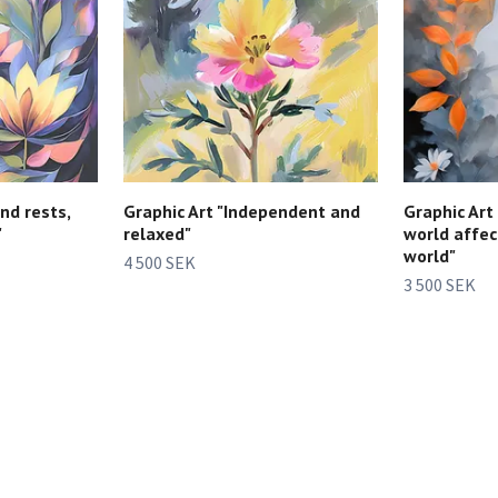
nd rests,
Graphic Art "Independent and
Graphic Art
"
relaxed"
world affec
world"
4 500 SEK
3 500 SEK