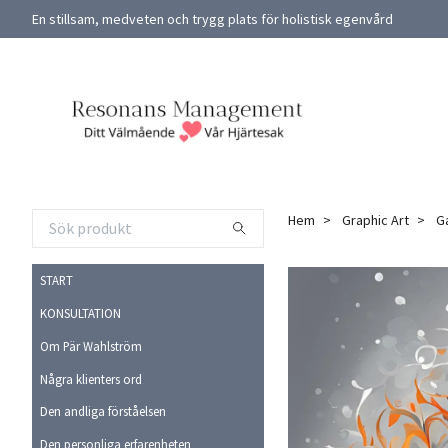
En stillsam, medveten och trygg plats för holistisk egenvård
Hem
Graphic Art
Ga
START
KONSULTATION
Om Pär Wahlström
Några klienters ord
Den andliga förståelsen
Den personliga erfarenheten