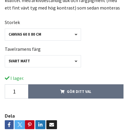
kvalitet med arkivbeständig duk och färgpigment (med
ett fint vävt tyg med hög kontrast) som sedan monteras
Storlek
CANVAS 60 X 80 CM
Tavelramens färg
SVART MATT
I lager.
GÖR DITT VAL
Dela