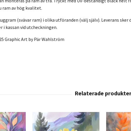
n monteras på ram av trä. Tryckt med UV-beständigt bläck helt f
ru ram av hög kvalitet.
ggram (svävar ram) i olika utföranden (välj själv). Leverans sker di
 i kassan vid utcheckningen.
25 Graphic Art by Pär Wahlström